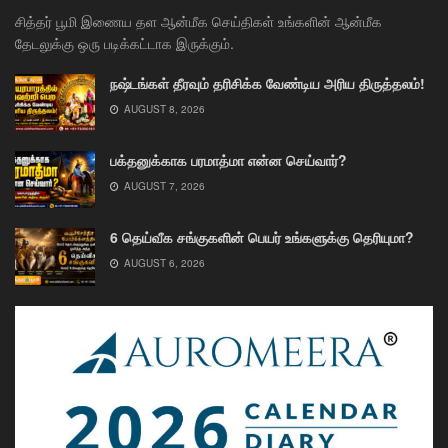
சித்தர் பூமி இணைய தள ஆன்மீக செய்திகள் உங்களின் ஆன்மீக
தேடலுக்கு ஒரு படிக்கட்டாக இருக்கும்.
நஷ்டங்கள் தீரவும் தரிசிக்க வேண்டிய அரிய திருத்தலம்!
AUGUST 8, 2026
பக்தனுக்காக பரமாத்மா என்ன செய்வார்?
AUGUST 7, 2026
6 தெய்வீக சங்குகளின் பெயர் உங்களுக்கு தெரியுமா?
AUGUST 6, 2026