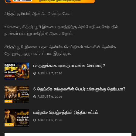
சித்தர் பூமியின் ஆன்மீக அன்பர்களே..!
உங்களை, சித்தர் பூமி இணையதளத்திற்கு அன்போடு வரவேற்பதில்
நாங்கள் மட்டற்ற மகிழ்ச்சி அடைகிறோம்.
சித்தர் பூமி இணைய தள ஆன்மீக செய்திகள் உங்களின் ஆன்மீக
தேடலுக்கு ஒரு படிக்கட்டாக இருக்கும்.
பக்தனுக்காக பரமாத்மா என்ன செய்வார்?
AUGUST 7, 2026
6 தெய்வீக சங்குகளின் பெயர் உங்களுக்கு தெரியுமா?
AUGUST 6, 2026
மாற்றமே பிரபஞ்சத்தின் நித்திய சட்டம்
AUGUST 5, 2026