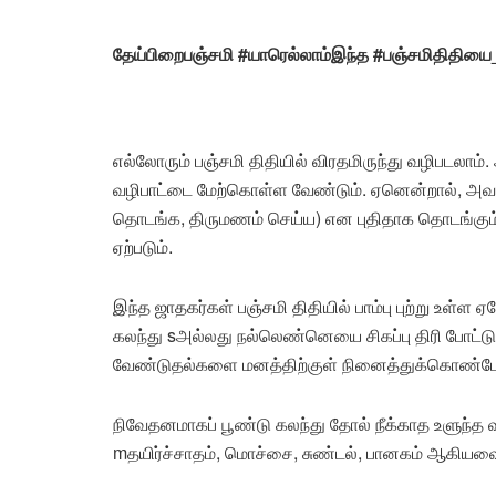
தேய்பிறைபஞ்சமி #யாரெல்லாம்இந்த #பஞ்சமிதிதியை
எல்லோரும் பஞ்சமி திதியில் விரதமிருந்து வழிபடலாம்.
வழிபாட்டை மேற்கொள்ள வேண்டும். ஏனென்றால், அவ
தொடங்க, திருமணம் செய்ய) என புதிதாக தொடங்கும் 
ஏற்படும்.
இந்த ஜாதகர்கள் பஞ்சமி திதியில் பாம்பு புற்று உள்
கலந்து sஅல்லது நல்லெண்னெயை சிகப்பு திரி போட்டு க
வேண்டுதல்களை மனத்திற்குள் நினைத்துக்கொண்டே
நிவேதனமாகப் பூண்டு கலந்து தோல் நீக்காத உளுந்
mதயிர்ச்சாதம், மொச்சை, சுண்டல், பானகம் ஆகியவ