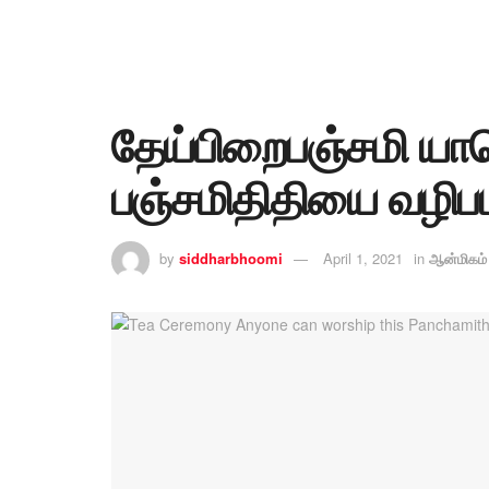
தேய்பிறைபஞ்சமி யார
பஞ்சமிதிதியை வழிபட
by
siddharbhoomi
April 1, 2021
in
ஆன்மிகம்