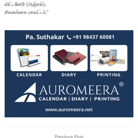
விட்டனேரி (அஞ்சல்),
சிவகங்கை மாவட்டம்.”
Previous Post