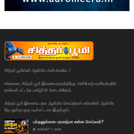
சித்தர் பூமியின் ஆன்மீக அன்பர்களே..!
உங்களை, சித்தர் பூமி இணையதளத்திற்கு அன்போடு வரவேற்பதில்
நாங்கள் மட்டற்ற மகிழ்ச்சி அடைகிறோம்.
சித்தர் பூமி இணைய தள ஆன்மீக செய்திகள் உங்களின் ஆன்மீக
தேடலுக்கு ஒரு படிக்கட்டாக இருக்கும்.
பக்தனுக்காக பரமாத்மா என்ன செய்வார்?
AUGUST 7, 2026