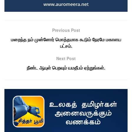
Previous Post
மறைந்த நம் முன்னோர் மொத்தமாக கூடும் நேரமே மகாளய
பட்சம்.
Next Post
நீண்ட ஆயுள் பெறவும் யமதீபம் ஏற்றுங்கள்.