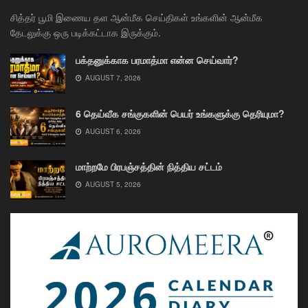
சித்தர் பூமி இணைய தள ஆன்மீக செய்திகள் உங்களின் ஆன்மீக
தேடலுக்கு ஒரு படிக்கட்டாக இருக்கும்.
பக்தனுக்காக பரமாத்மா என்ன செய்வார்?
AUGUST 7, 2026
6 தெய்வீக சங்குகளின் பெயர் உங்களுக்கு தெரியுமா?
AUGUST 6, 2026
மாற்றமே பிரபஞ்சத்தின் நித்திய சட்டம்
AUGUST 5, 2026