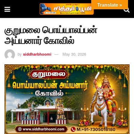
Translate »
குறுமலை பொய்யாலப்பன்
அய்யனார் கோவில்
by
siddharbhoomi
May 30, 2026