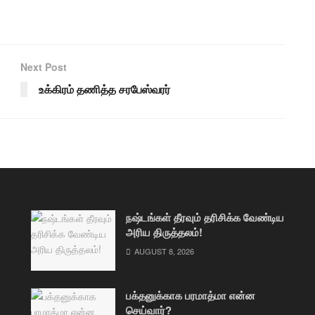
Next Post
உக்கிரம் தணித்த சரபேஸ்வரர்
நஷ்டங்கள் தீரவும் தரிசிக்க வேண்டிய
அரிய திருத்தலம்!
AUGUST 8, 2026
பக்தனுக்காக பரமாத்மா என்ன
செய்வார்?