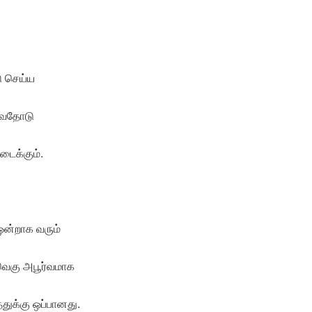
ு செய்ய
குவதோடு
டைக்கும்.
ஒன்றாக வரும்
 வெகு அபூர்வமாக
்துக்கு ஒப்பானது.