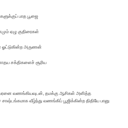
்களுக்குப் பாத பூஜை
ினமும் ஏழு குதிரைகள்
ேரை ஓட்டுகின்ற அருணன்
ருணோதய சக்திகளைச் சூரிய
்வேஸ்வரனை வணங்கியவுடன், தமக்கு ஆசிகள் அளித்த
சாஷ்டங்கமாக வீழ்ந்து வணங்கிப் பூஜிக்கின்ற திதியே பானு