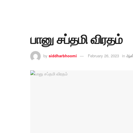
பானு சப்தமி விரதம்
by
siddharbhoomi
February 26, 2023
in
ஆன்