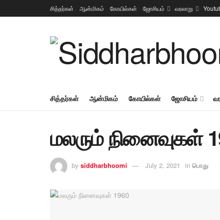
சித்தர்கள்
ஆன்மிகம்
கோயில்கள்
ஜோசியம்
வரலாறு
Youtu
சித்தர்கள்
ஆன்மிகம்
கோயில்கள்
ஜோசியம்
வ
மலரும் நினைவுகள் 
by
siddharbhoomi
July 2, 2021
in
பொது