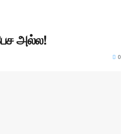
பேச அல்ல!
0