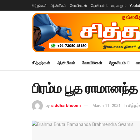
சித்தர்கள்
ஆன்மிகம்
கோயில்கள்
ஜோசியம்
வரலாறு
Youtu
சித்தர்கள்
ஆன்மிகம்
கோயில்கள்
ஜோசியம்
வ
பிரம்ம பூத ராமானந்த 
by
siddharbhoomi
March 11, 2021
in
சித்தர்