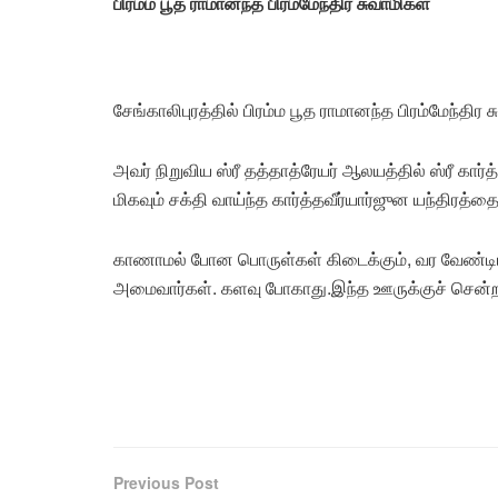
பிரம்ம பூத ராமானந்த பிரம்மேந்திர சுவாமிகள்
சேங்காலிபுரத்தில் பிரம்ம பூத ராமானந்த பிரம்மேந்திர
அவர் நிறுவிய ஸ்ரீ தத்தாத்ரேயர் ஆலயத்தில் ஸ்ரீ கார்த
மிகவும் சக்தி வாய்ந்த கார்த்தவீர்யார்ஜுன யந்திரத்தை
காணாமல் போன பொருள்கள் கிடைக்கும், வர வேண்டிய
அமைவார்கள். களவு போகாது.இந்த ஊருக்குச் சென்றால்
Previous Post