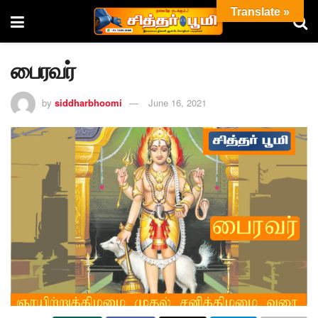
Translate »
பைரவர்
by
siddharbhoomi
June 16, 2021