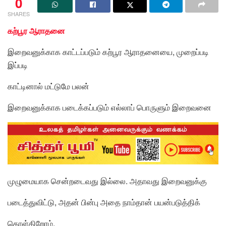
0
SHARES
கற்பூர ஆராதனை
இறைவனுக்காக காட்டப்படும் கற்பூர ஆராதனையை, முறைப்படி
இப்படி
காட்டினால் மட்டுமே பலன்
இறைவனுக்காக படைக்கப்படும் எல்லாப் பொருளும் இறைவனை
முழுமையாக சென்றடைவது இல்லை. அதாவது இறைவனுக்கு
படைத்துவிட்டு, அதன் பின்பு அதை நாம்தான் பயன்படுத்திக்
கொள்கிறோம்.