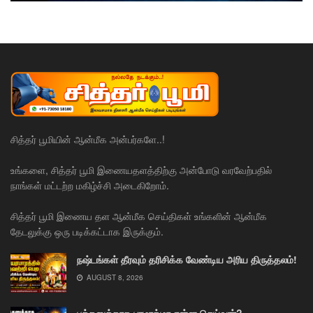
சித்தர் பூமியின் ஆன்மீக அன்பர்களே..!
உங்களை, சித்தர் பூமி இணையதளத்திற்கு அன்போடு வரவேற்பதில்
நாங்கள் மட்டற்ற மகிழ்ச்சி அடைகிறோம்.
சித்தர் பூமி இணைய தள ஆன்மீக செய்திகள் உங்களின் ஆன்மீக
தேடலுக்கு ஒரு படிக்கட்டாக இருக்கும்.
நஷ்டங்கள் தீரவும் தரிசிக்க வேண்டிய அரிய திருத்தலம்!
AUGUST 8, 2026
பக்தனுக்காக பரமாத்மா என்ன செய்வார்?