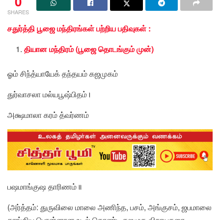
0
SHARES
சதுர்த்தி பூஜை மந்திரங்கள் பற்றிய பதிவுகள் :
தியான மந்திரம் (பூஜை தொடங்கும் முன்)
ஓம் சிந்த்யாயேக் தந்தயம் கஜமுகம்
துர்வாசலா மல்யபூஷ்பிதம்।
அக்ஷமாலா கரம் த்வர்ணம்
பஷமாங்குஷ தாரிணம்॥
(அர்த்தம்: துருவிலை மாலை அணிந்த, பசம், அங்குசம், ஜபமாலை
தாங்கிய பொன்னான உடல் கொண்ட கஜமுக விநாயகரை