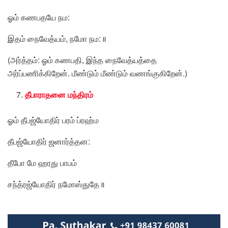
ஓம் கணபதயே நம:
இதம் நைவேத்யம், நமோ நம:॥
(அர்த்தம்: ஓம் கணபதி, இந்த நைவேத்யத்தை
அர்ப்பணிக்கிறேன். மீண்டும் மீண்டும் வணங்குகிறேன்.)
தீபாராதனை மந்திரம்
ஓம் தீபஜ்யோதிர் பரம் ப்ரஹ்ம
தீபஜ்யோதிர் ஜனார்த்தன:
தீபோ மே ஹரது பாபம்
சந்த்ரஜ்யோதிர் நமோஸ்துதே॥