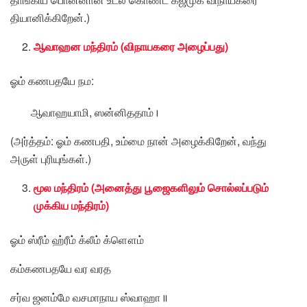
தியானிக்கிறேன்.)
ஆவாஹன மந்திரம் (விநாயகரை அழைப்பது)
ஓம் கணபதயே நம:
ஆவாஹயாமி, ஸன்னிததாம்।
(அர்த்தம்: ஓம் கணபதி, உம்மை நான் அழைக்கிறேன், வந்து
அருள் புரியுங்கள்.)
மூல மந்திரம் (அனைத்து பூஜைகளிலும் சொல்லப்படும்
முக்கிய மந்திரம்)
ஓம் ஸ்ரீம் ஹ்ரீம் க்லீம் க்ளௌம்
கம்கணபதயே வர வரத
சர்வ ஜனம்மே வசமாநாய ஸ்வாஹா॥