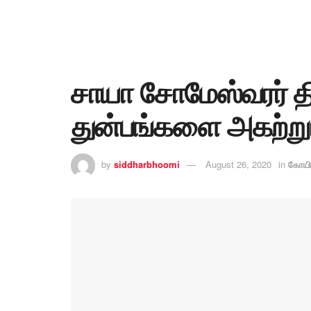
சாயா சோமேஸ்வரர் த
துன்பங்களை அகற்று
by
siddharbhoomi
August 26, 2020
in
கோயி