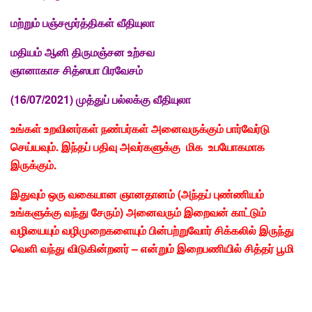
மற்றும் பஞ்சமூர்த்திகள் வீதியுலா
மதியம் ஆனி திருமஞ்சன உற்சவ
ஞானாகாச சித்ஸபா பிரவேசம்
(16/07/2021) முத்துப் பல்லக்கு வீதியுலா
உங்கள்
உறவினர்கள்
நண்பர்கள்
அனைவருக்கும்
பார்வேர்டு
செய்யவும்.
இந்தப்
பதிவு
அவர்களுக்கு
மிக
உபயோகமாக
இருக்கும்.
இதுவும்
ஒரு
வகையான
ஞானதானம் (
அந்தப்
புண்ணியம்
உங்களுக்கு
வந்து
சேரும்)
அனைவரும்
இறைவன்
காட்டும்
வழியையும்
வழிமுறைகளையும்
பின்பற்றுவோர்
சிக்கலில்
இருந்து
வெளி
வந்து
விடுகின்றனர் – என்றும்
இறைபணியில்
சித்தர்
பூமி