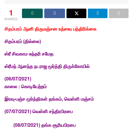
1
SHARES
சிதம்பரம்
ஆனி திருமஞ்சன உத்ஸவ பத்திரிக்கை
சிதம்பரம் (தில்லை)
ஸ்ரீ சிவகாம சுந்தரி சமேத
ஸ்ரீமந் ஆனந்த நடராஜ மூர்த்தி திருக்கோயில்
(06/07/2021)
காலை :
கொடியேற்றம்
இரவு-பஞ்ச மூர்த்திகள் தங்கம், வெள்ளி மஞ்சம்
(07/07/2021) வெள்ளி சந்திரபிரபை
(08/07/2021) தங்க சூரியபிரபை