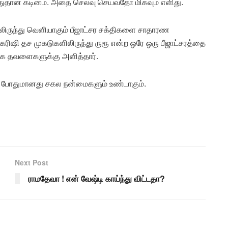
ுதான் கடினம். அதை செலவு செய்வதோ மிகவும் எளிது.
ிருந்து வெளியாகும் பீஜாட்சர சக்திகளை சாதாரண
கரிஷி தச முகடுகளிலிருந்து ருரூ என்ற ஒரே ஒரு பீஜாட்சரத்தை
்டூக தவளைகளுக்கு அளித்தார்.
 போதுமானது சகல நன்மைகளும் உண்டாகும்.
Next Post
ராமதேவா ! என் வேஷ்டி காய்ந்து விட்டதா?