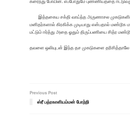
கரைந்து போயின. எப்போதுமே புண்ணியத்தை ஈட்டுவத
இத்தகைய சக்தி வாய்ந்த அருணாசல முகடுகளில
மனிதர்களால் கிரகிக்க முடியாது என்பதால் மண்டூக ம
மட்டும் ஈர்த்து அதை ஓதும் திருப்பணியை சித்ர மண
தவளை ஒலியுடன் இந்த தச முகடுகளை தரிசித்தாலே
Previous Post
ஸ்ரீ பத்ரகாளியம்மன் போற்றி