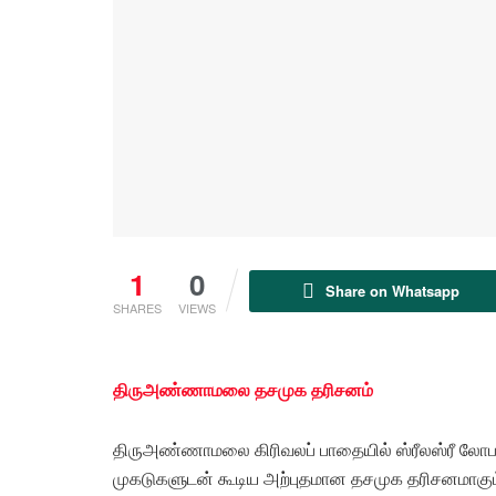
1
0
Share on Whatsapp
SHARES
VIEWS
திருஅண்ணாமலை தசமுக தரிசனம்
திருஅண்ணாமலை கிரிவலப் பாதையில் ஸ்ரீலஸ்ரீ லோபா
முகடுகளுடன் கூடிய அற்புதமான தசமுக தரிசனமாகும