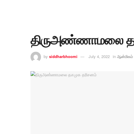
திருஅண்ணாமலை தச
by
siddharbhoomi
July 4, 2022
in
ஆன்மிகம்