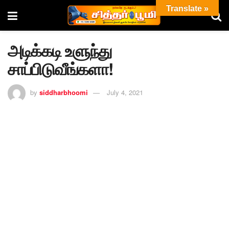
Translate »
அடிக்கடி உளுந்து
சாப்பிடுவீங்களா!
by
siddharbhoomi
July 4, 2021