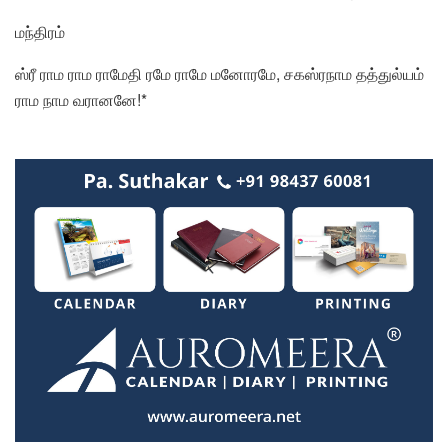
மந்திரம்
ஸ்ரீ ராம ராம ராமேதி ரமே ராமே மனோரமே, சகஸ்ரநாம தத்துல்யம்
ராம நாம வரானனே!*