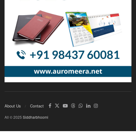
About Us
Contact
All © 2025
Siddharbhoomi