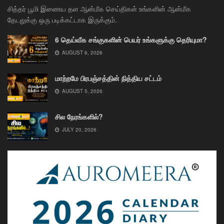
சித்தர் பூமி இணைய தள ஆன்மீக செய்திகள் உங்களின் ஆன்மீக
தேடலுக்கு ஒரு படிக்கட்டாக இருக்கும்.
6 தெய்வீக சங்குகளின் பெயர் உங்களுக்கு தெரியுமா?
AUGUST 6, 2026
மாற்றமே பிரபஞ்சத்தின் நித்திய சட்டம்
AUGUST 5, 2026
சில நேரங்களில்?
JULY 20, 2026