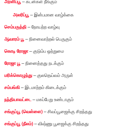
அரளிப்பூ
– கடன்கள் நீங்கும்
அலரிப்பூ
– இன்பமான வாழ்க்கை
செம்பருத்தி
– நோயற்ற வாழ்வு
ஆவாரம் பூ
– நினைவாற்றல் பெருகும்
கொடி ரோஜா
– குடும்ப ஒற்றுமை
ரோஜா பூ
– நினைத்தது நடக்கும்
மரிக்கொழுந்து
– குலதெய்வம் அருள்
சம்பங்கி
– இடமாற்றம் கிடைக்கும்
நந்தியாவட்டை
– மகப்பேறு உண்டாகும்
சங்குப்பூ (வெள்ளை)
– சிவப்பூஜைக்கு சிறந்தது
சங்குப்பூ (நீலம்)
– விஷ்ணு பூஜைக்கு சிறந்தது