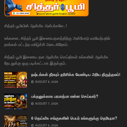
சித்தர் பூமியின் ஆன்மீக அன்பர்களே..!
உங்களை, சித்தர் பூமி இணையதளத்திற்கு அன்போடு வரவேற்பதில்
நாங்கள் மட்டற்ற மகிழ்ச்சி அடைகிறோம்.
சித்தர் பூமி இணைய தள ஆன்மீக செய்திகள் உங்களின் ஆன்மீக
தேடலுக்கு ஒரு படிக்கட்டாக இருக்கும்.
நஷ்டங்கள் தீரவும் தரிசிக்க வேண்டிய அரிய திருத்தலம்!
AUGUST 8, 2026
பக்தனுக்காக பரமாத்மா என்ன செய்வார்?
AUGUST 7, 2026
6 தெய்வீக சங்குகளின் பெயர் உங்களுக்கு தெரியுமா?
AUGUST 6, 2026