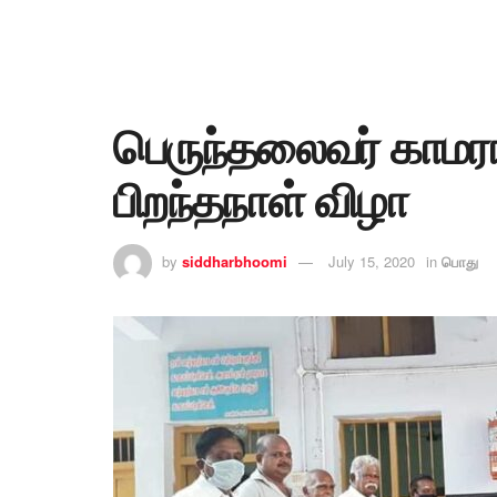
பெருந்தலைவர் காமரா
பிறந்தநாள் விழா
by
siddharbhoomi
July 15, 2020
in
பொது