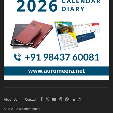
About Us
Contact
All © 2025
Siddharbhoomi