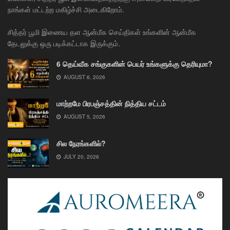
நாங்கள் மட்டற்ற மகிழ்ச்சி அடைகிறோம்.
சித்தர் பூமி இணைய தள ஆன்மீக செய்திகள் உங்களின் ஆன்மீக
தேடலுக்கு ஒரு படிக்கட்டாக இருக்கும்.
6 தெய்வீக சங்குகளின் பெயர் உங்களுக்கு தெரியுமா?
AUGUST 6, 2026
மாற்றமே பிரபஞ்சத்தின் நித்திய சட்டம்
AUGUST 5, 2026
சில நேரங்களில்?
JULY 20, 2026