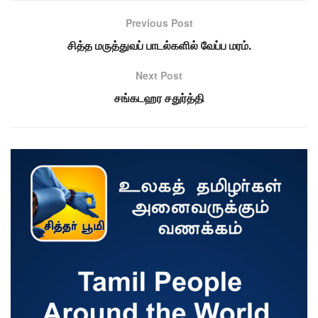
Previous Post
சித்த மருத்துவப் பாடல்களில் வேப்ப மரம்.
Next Post
சங்கடஹர சதுர்த்தி