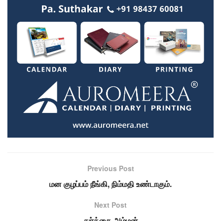
Previous Post
மன குழப்பம் நீங்கி, நிம்மதி உண்டாகும்.
Next Post
துர்க்கை அம்மன்