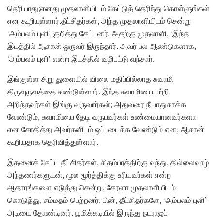
தெரியாது;எனது முதலாளியிடம் கேட்டுத் தெரிந்து கொள்ளுங்கள்
என கூறியுள்ளார்.தீட்சிதர்கள், அந்த முதலாளியிடம் சென்று
‘அம்பலம் புளி’ குறித்து கேட்டனர். அதற்கு முதலாளி, ‘இந்த
இடத்தில் ஆசான் ஒருவர் இருந்தார். அவர் பல ஆண்டுகளாக,
‘அம்பலம் புளி’ என்ற இடத்தில் வழிபட்டு வந்தார்.
இங்குள்ள சிறு துளையில் விலை மதிப்பில்லாத சுவாமி
திருவுருவத்தை கண்டுள்ளார். இந்த சுவாமியை பற்றி
அறிந்தவர்கள் இங்கு வருவார்கள்; அதுவரை நீ பாதுகாக்க
வேண்டும், சுவாமியை தேடி வருபவர்கள் உண்மையானவர்களா
என சோதித்து அவர்களிடம் ஒப்படைக்க வேண்டும் என, ஆசான்
கூறியதாக தெரிவித்துள்ளார்.
இதனைக் கேட்ட தீட்சிதர்கள், சிதம்பரத்திற்கு வந்து, தில்லைவாழ்
அந்தணர்களுடன், மூல மூர்த்திக்கு உரியவர்கள் என்ற
ஆதாரங்களை எடுத்து சென்று, கேரளா முதலாளியிடம்
கொடுத்து, சம்மதம் பெற்றனர். பின், தீட்சிதர்களே, ‘அம்பலம் புளி’
அடியை தோண்டினர். பூமிக்கடியில் இருந்து நடராஜப்