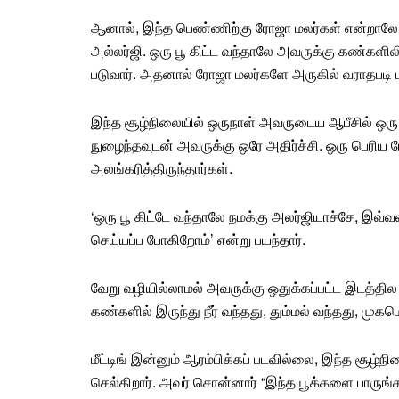
ஆனால், இந்த
பெண்
ணிற்கு
ரோஜா மலர்
கள் என்றாலே
அல்லர்ஜி. ஒரு
பூ
கிட்ட வந்தாலே அவருக்கு
கண்
களிலி
படுவார். அதனால்
ரோஜா
மலர்களே
அருகில்
வராதபடி
ப
இந்த சூழ்நிலையில்
ஒருநாள்
அவருடைய ஆபீசில் ஒர
நுழைந்தவுடன் அவருக்கு ஒரே அதிர்ச்சி. ஒரு பெரிய
அலங்கரித்திருந்தார்கள்.
‘ஒரு பூ கிட்டே வந்தாலே நமக்கு அலர்ஜியாச்சே, இவ்
செய்யப்ப போகிறோம்’ என்று பயந்தார்.
வேறு வழியில்லாமல் அவருக்கு ஒதுக்கப்பட்ட இடத்தில
கண்
களில் இருந்து நீர் வந்தது, தும்மல் வந்தது, முகம
மீட்டிங் இன்னும் ஆரம்பிக்கப் படவில்லை, இந்த சூழ்நி
செல்கிறார். அவர் சொன்னார் “இந்த பூக்களை பாருங