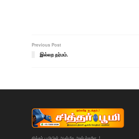
Previous Post
இல்லற தர்மம்.
சித்தர் பூமியின் ஆன்மீக அன்பர்களே..!