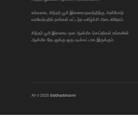
உங்களை, சித்தர் பூமி இணையதளத்திற்கு அன்போடு
வரவேற்பதில் நாங்கள் மட்டற்ற மகிழ்ச்சி அடைகிறோம்.
சித்தர் பூமி இணைய தள ஆன்மீக செய்திகள் உங்களின்
ஆன்மீக தேடலுக்கு ஒரு படிக்கட்டாக இருக்கும்.
All © 2025
Siddharbhoomi