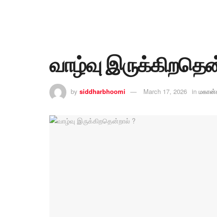
வாழ்வு இருக்கிறதென
by
siddharbhoomi
March 17, 2026
in
மகான்