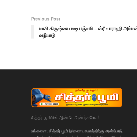
Previous Post
மாசி கிருஷ்ண பக்ஷ பஞ்சமி – ஸ்ரீ வாராஹி அம்மன
வழிபாடு
சித்தர் பூமியின் ஆன்மீக அன்பர்களே..!
உங்களை, சித்தர் பூமி இணையதளத்திற்கு அன்போடு