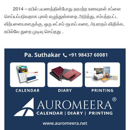
2014 – ரயில் பயணத்தின்போது தரமற்ற உணவுகள் சப்ளை
செய்யப்படுவதாக புகார் எழுந்துள்ளதை அடுத்து, சம்பந்தபட்ட
விற்பனையாளருக்கு, ஒரு லட்சம் ரூபாய் வரை, அபராதம் விதிக்க,
ரயில்வே துறை முடிவு செய்தது .