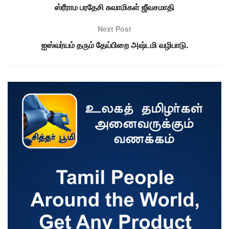
ஸ்ரீராம பரதேசி சுவாமிகள் ஜீவசமாதி
Next Post
ஐஸ்வர்யம் தரும் தேய்பிறை அஷ்டமி வழிபாடு.