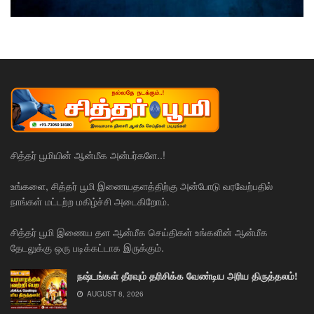
சித்தர் பூமியின் ஆன்மீக அன்பர்களே..!
உங்களை, சித்தர் பூமி இணையதளத்திற்கு அன்போடு வரவேற்பதில்
நாங்கள் மட்டற்ற மகிழ்ச்சி அடைகிறோம்.
சித்தர் பூமி இணைய தள ஆன்மீக செய்திகள் உங்களின் ஆன்மீக
தேடலுக்கு ஒரு படிக்கட்டாக இருக்கும்.
நஷ்டங்கள் தீரவும் தரிசிக்க வேண்டிய அரிய திருத்தலம்!
AUGUST 8, 2026