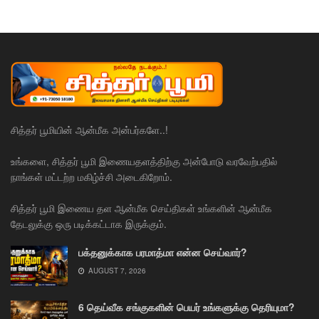
சித்தர் பூமியின் ஆன்மீக அன்பர்களே..!
உங்களை, சித்தர் பூமி இணையதளத்திற்கு அன்போடு வரவேற்பதில்
நாங்கள் மட்டற்ற மகிழ்ச்சி அடைகிறோம்.
சித்தர் பூமி இணைய தள ஆன்மீக செய்திகள் உங்களின் ஆன்மீக
தேடலுக்கு ஒரு படிக்கட்டாக இருக்கும்.
பக்தனுக்காக பரமாத்மா என்ன செய்வார்?
AUGUST 7, 2026
6 தெய்வீக சங்குகளின் பெயர் உங்களுக்கு தெரியுமா?