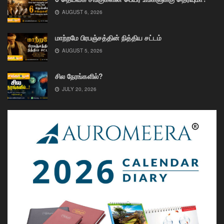
AUGUST 6, 2026
மாற்றமே பிரபஞ்சத்தின் நித்திய சட்டம்
AUGUST 5, 2026
சில நேரங்களில்?
JULY 20, 2026