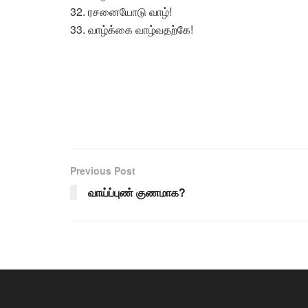
32. ரசனையோடு வாழ்!
33. வாழ்க்கை வாழ்வதற்கே!
Previous Post
வாய்ப்புண் குணமாக?