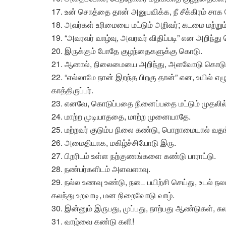
17. உன் சொத்தை தான் அனுபவிக்க, நீ சீக்கிரம் ச
18. அவர்கள் உரிமையை மட்டும் அறிவர்; கடமை மற்று
19. “அவரவர் வாழ்வு, அவரவர் விதிப்படி” என அறிந்து
20. இருக்கும் போதே குழந்தைகளுக்கு கொடு.
21. ஆனால், நிலைமையை அறிந்து, அளவோடு கொடு. எல்
22. “எல்லாமே நான் இறந்த பிறகு தான்” என, உயில் எழு
காத்திருப்பர்.
23. எனவே, கொடுப்பதை நினைப்பதை மட்டும் முதலில்
24. மாற்ற முடியாததை, மாற்ற முனையாதே.
25. மற்றவர் குடும்ப நிலை கண்டு, பொறாமையால் வத
26. அமைதியாக, மகிழ்ச்சியோடு இரு.
27. பிறரிடம் உள்ள நற்குணங்களை கண்டு பாராட்டு.
28. நண்பர்களிடம் அளவளாவு.
29. நல்ல உணவு உண்டு, நடை பயிற்சி செய்து, உடல் ந
கலந்து உறவாடி, மன நிறைவோடு வாழ்.
30. இன்னும் இருபது, முப்பது, நாற்பது ஆண்டுகள், சு
31. வாழ்வை கண்டு களி!