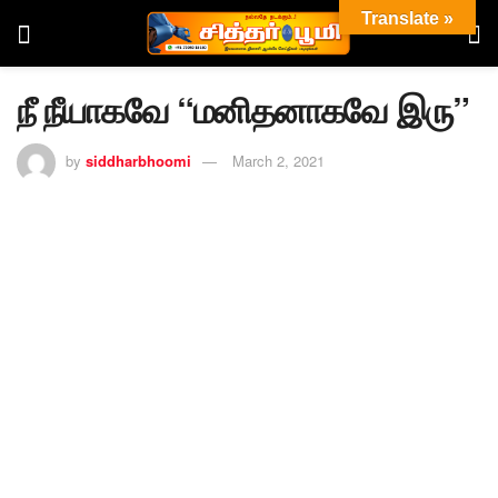
Translate »
நீ நீயாகவே “மனிதனாகவே இரு”
by
siddharbhoomi
March 2, 2021