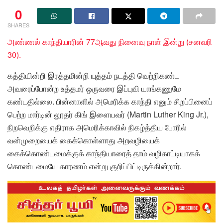
0
SHARES
அண்ணல் காந்தியாரின் 77ஆவது நினைவு நாள் இன்று (சனவரி
30).
கத்தியின்றி இரத்தமின்றி யுத்தம் நடத்தி வெற்றிகண்ட
அவரைப்போன்ற உத்தமர் ஒருவரை இப்புவி யாங்கணுமே
கண்டதில்லை. பின்னாளில் அமெரிக்க காந்தி எனும் சிறப்பினைப்
பெற்ற மார்டின் லூதர் கிங் இளையவர் (Martin Luther King Jr.),
நிறவெறிக்கு எதிராக அமெரிக்காவில் நிகழ்த்திய போரில்
வன்முறையைக் கைக்கொள்ளாது அறவழியைக்
கைக்கொண்டமைக்குக் காந்தியாரைத் தாம் வழிகாட்டியாகக்
கொண்டமையே காரணம் என்று குறிப்பிட்டிருக்கின்றார்.