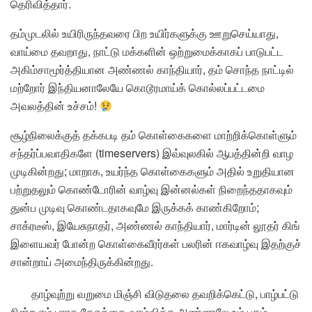
தெரிவித்தார்.
தம்முடலில் உயிரிருந்தவரை பிற உயிர்களுக்கு ஊறுசெய்யாது,
வாய்மை தவறாது, நாட்டு மக்களின் ஒற்றுமைக்காகப் பாடுபட்ட
அகிம்சாமூர்த்தியான அண்ணல் காந்தியார், தம் சொந்த நாட்டில்
மற்றோர் இந்தியனாலேயே கொடூரமாய்க் கொல்லப்பட்டமை
அவலத்தின் உச்சம்!
சூழ்நிலைக்குத் தக்கபடி தம் கொள்கைகளை மாற்றிக்கொள்ளும்
சந்தர்ப்பவாதிகளே (timeservers) இவ்வுலகில் ஆபத்தின்றி வாழ
முடிகின்றது; மாறாக, உயர்ந்த கொள்கைகளும் அதில் உறுதியான
பற்றுதலும் கொண்டோரின் வாழ்வு இன்னல்கள் நிறைந்ததாகவும்
துன்ப முடிவு கொண்டதாகவுமே இருக்கக் காண்கிறோம்;
சாக்ரடீஸ், இயேசுநாதர், அண்ணல் காந்தியார், மார்டின் லூதர் கிங்
இளையவர் போன்ற கொள்கைவீரர்கள் பலரின் ஈகவாழ்வு இதற்குச்
சான்றாய் அமைந்திருக்கின்றது.
தாழ்வுற்று வறுமை மிஞ்சி விடுதலை தவறிக்கெட்டு, பாழ்பட்டு
நின்ற எம் பாரத தேசத்தை வாழ்வித்த அண்ணலே உம் புகழ்