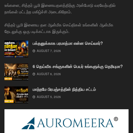
உங்களை, சித்தர் பூமி இணையதளத்திற்கு அன்போடு வரவேற்பதில்
நாங்கள் மட்டற்ற மகிழ்ச்சி அடைகிறோம்.
சித்தர் பூமி இணைய தள ஆன்மீக செய்திகள் உங்களின் ஆன்மீக
தேடலுக்கு ஒரு படிக்கட்டாக இருக்கும்.
பக்தனுக்காக பரமாத்மா என்ன செய்வார்?
AUGUST 7, 2026
6 தெய்வீக சங்குகளின் பெயர் உங்களுக்கு தெரியுமா?
AUGUST 6, 2026
மாற்றமே பிரபஞ்சத்தின் நித்திய சட்டம்
AUGUST 5, 2026