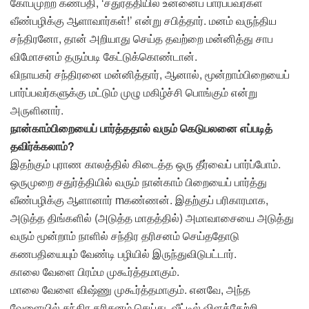
கோபமுற்ற கணபதி, ‘சதுர்த்தியில் உன்னைப் பார்ப்பவர்கள்
வீண்பழிக்கு ஆளாவார்கள்!’ என்று சபித்தார். மனம் வருந்திய
சந்திரனோ, தான் அறியாது செய்த தவற்றை மன்னித்து சாப
விமோசனம் தரும்படி கேட்டுக்கொண்டான்.
விநாயகர் சந்திரனை மன்னித்தார், ஆனால், மூன்றாம்பிறையைப்
பார்ப்பவர்களுக்கு மட்டும் முழு மகிழ்ச்சி பொங்கும் என்று
அருளினார்.
நான்காம்பிறையைப் பார்த்ததால் வரும் கெடுபலனை எப்படித்
தவிர்க்கலாம்?
இதற்கும் புராண காலத்தில் கிடைத்த ஒரு தீர்வைப் பார்ப்போம்.
ஒருமுறை சதுர்த்தியில் வரும் நான்காம் பிறையைப் பார்த்து
வீண்பழிக்கு ஆளானார் mகண்ணன். இதற்குப் பரிகாரமாக,
அடுத்த திங்களில் (அடுத்த மாதத்தில்) அமாவாசையை அடுத்து
வரும் மூன்றாம் நாளில் சந்திர தரிசனம் செய்ததோடு
கணபதியையும் வேண்டி பழியில் இருந்துவிடுபட்டார்.
காலை வேளை பிரம்ம முகூர்த்தமாகும்.
மாலை வேளை விஷ்ணு முகூர்த்தமாகும். எனவே, அந்த
வேளையில் சந்திர தரிசனம் செய்து, வீட்டில் விளக்கேற்றி