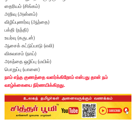
தைரியம் (சிங்கம்)
அறிவு (அன்னம்)
விழிப்புணர்வு (ஆந்தை)
பக்தி (நந்தி)
உயர்வு (கருடன்)
ஆசைக் கட்டுப்பாடு (எலி)
விசுவாசம் (நாய்)
அகந்தை ஒழிப்பு (மயில்)
பொறுப்பு (யானை)
நாம் எந்த குணத்தை வளர்க்கிறோம் என்பது தான் நம்
வாழ்க்கையை நிர்ணயிக்கிறது.