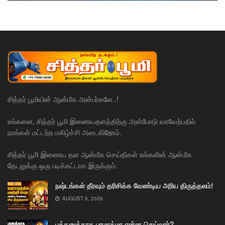
சித்தர் பூமியின் ஆன்மீக அன்பர்களே..!
உங்களை, சித்தர் பூமி இணையதளத்திற்கு அன்போடு வரவேற்பதில்
நாங்கள் மட்டற்ற மகிழ்ச்சி அடைகிறோம்.
சித்தர் பூமி இணைய தள ஆன்மீக செய்திகள் உங்களின் ஆன்மீக
தேடலுக்கு ஒரு படிக்கட்டாக இருக்கும்.
நஷ்டங்கள் தீரவும் தரிசிக்க வேண்டிய அரிய திருத்தலம்!
AUGUST 8, 2026
பக்தனுக்காக பரமாத்மா என்ன செய்வார்?