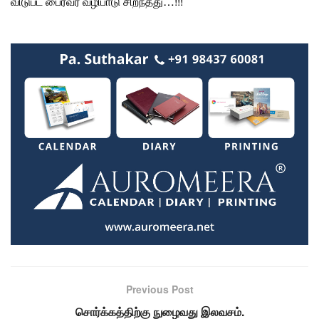
விடுபட
பைரவர் வழிபாடு
சிறந்தது…!!!
Previous Post
சொர்க்கத்திற்கு நுழைவது இலவசம்.