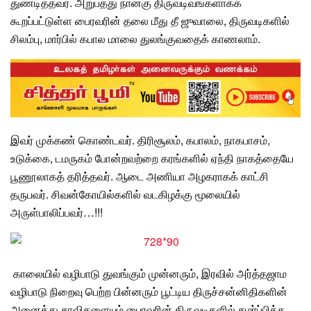
துண்டித்தவர்.
அறுபத்து
நான்கு திருவடிவங்களாகக்
கூறப்பட்டுள்ள பைரவரின் தலை மீது தீ ஜுவாலை, திருவடிகளில்
சிலம்பு, மார்பில் கபால மாலை
துலங்குவதைக் காணலாம்.
இவர் முக்கண் கொண்டவர்.
திரிசூலம், கபாலம்,
நாகபாசம்
,
உடுக்கை, டமருகம் போன்றவற்றை கரங்களில் ஏந்தி நாகத்தையே
பூணூலாகத் தரித்தவர். ஆடை அணியா அழகராகக் காட்சி
தருபவர். சிவன்கோயில்களில் வடகிழக்கு மூலையில்
அருள்பாலிப்பவர்…!!!
காலையில் வழிபாடு துவங்கும்
முன்னரும்,
இரவில்
அர்த்தஜாம
வழிபாடு நிறைவு பெற்ற பின்னரும் பூட்டிய திருச்சன்னிதிகளின்
அனைத்து சாவிகளையும் பைரவரின் திருவடிகளில் சமர்ப்பித்த