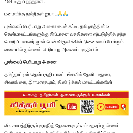
184 வது பிறந்தநாள் ..
மனமார்ந்த நன்றிகள் ஐயா ..
முல்லைப் பெரியாறு அணையைக் கட்டி, தமிழகத்தின் 5
தென்மாவட்டங்களுக்கு நீர்ப்பாசன வசதிகளை ஏற்படுத்தித் தந்த
பொறியியலாளர் ஜான் பென்னிகுவிக்கின் நினைவைப் போற்றும்
வகையில் முல்லைப் பெரியாறு அணைப் பகுதியில்
முல்லைப் பெரியாறு அணை
தமிழ்நாட்டின் தென்பகுதி மாவட்டங்களில் தேனி, மதுரை,
சிவகங்கை, இராமநாதபுரம், திண்டுக்கல் மாவட்டங்களின்
விவசாயத்திற்கும் குடிநீர்த் தேவைகளுக்கும் உதவும் முல்லைப்
பெரியாறு அணையைக் கட்டுவதில் முக்கியபங்களிப்பினை