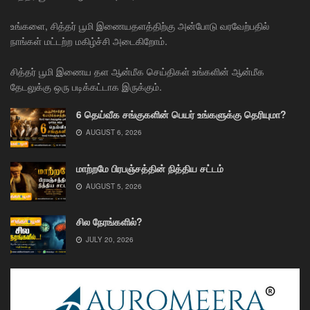
உங்களை, சித்தர் பூமி இணையதளத்திற்கு அன்போடு வரவேற்பதில்
நாங்கள் மட்டற்ற மகிழ்ச்சி அடைகிறோம்.
சித்தர் பூமி இணைய தள ஆன்மீக செய்திகள் உங்களின் ஆன்மீக
தேடலுக்கு ஒரு படிக்கட்டாக இருக்கும்.
6 தெய்வீக சங்குகளின் பெயர் உங்களுக்கு தெரியுமா?
AUGUST 6, 2026
மாற்றமே பிரபஞ்சத்தின் நித்திய சட்டம்
AUGUST 5, 2026
சில நேரங்களில்?
JULY 20, 2026