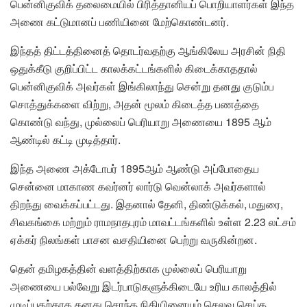
பென்னிகுவிக் தலைமையில் பிரித்தானியப் பொறியாளர்கள் இந்த
அணை கட்டுமானப் பணியினை மேற்கொண்டனர்.
இந்தத் திட்டத்தினைத் தொடர்வதற்கு ஆங்கிலேய அரசின் நிதி
ஒதுக்கீடு குறிப்பிட்ட காலக்கட்டங்களில் கிடைக்காததால்
பென்னிகுவிக் அவர்கள் இங்கிலாந்து சென்று தனது குடும்ப
சொத்துக்களை விற்று, அதன் மூலம் கிடைத்த பணத்தை
கொண்டு வந்து, முல்லைப் பெரியாறு அணையை 1895 ஆம்
ஆண்டில் கட்டி முடித்தார்.
இந்த அணை அக்டோபர் 1895ஆம் ஆண்டு அப்போதைய
சென்னை மாகாண கவர்னர் லார்டு வென்லாக் அவர்களால்
திறந்து வைக்கப்பட்டது. இதனால் தேனி, திண்டுக்கல், மதுரை,
சிவகங்கை மற்றும் ராமநாதபுரம் மாவட்டங்களில் உள்ள 2.23 லட்சம்
ஏக்கர் நிலங்கள் பாசன வசதியினை பெற்று வருகின்றன.
தென் தமிழகத்தின் வளத்திற்காக முல்லைப் பெரியாறு
அணையை பல்வேறு இடர்பாடுகளுக்கிடையே உரிய காலத்தில்
முடிப்பதற்காக தனது சொந்த நிதியினையும் செலவு செய்த