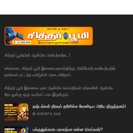
சித்தர் பூமியின் ஆன்மீக அன்பர்களே..!
உங்களை, சித்தர் பூமி இணையதளத்திற்கு அன்போடு வரவேற்பதில்
நாங்கள் மட்டற்ற மகிழ்ச்சி அடைகிறோம்.
சித்தர் பூமி இணைய தள ஆன்மீக செய்திகள் உங்களின் ஆன்மீக
தேடலுக்கு ஒரு படிக்கட்டாக இருக்கும்.
நஷ்டங்கள் தீரவும் தரிசிக்க வேண்டிய அரிய திருத்தலம்!
AUGUST 8, 2026
பக்தனுக்காக பரமாத்மா என்ன செய்வார்?