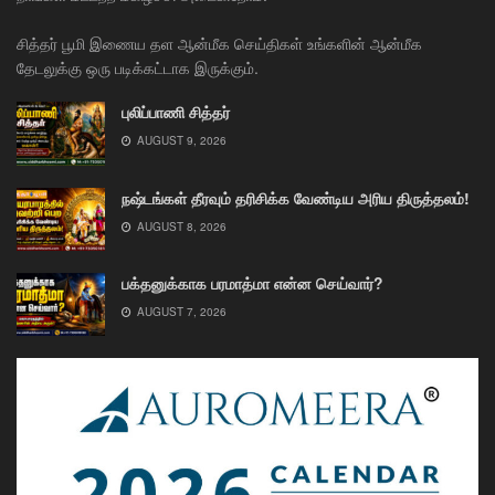
சித்தர் பூமி இணைய தள ஆன்மீக செய்திகள் உங்களின் ஆன்மீக
தேடலுக்கு ஒரு படிக்கட்டாக இருக்கும்.
புலிப்பாணி சித்தர்
AUGUST 9, 2026
நஷ்டங்கள் தீரவும் தரிசிக்க வேண்டிய அரிய திருத்தலம்!
AUGUST 8, 2026
பக்தனுக்காக பரமாத்மா என்ன செய்வார்?
AUGUST 7, 2026