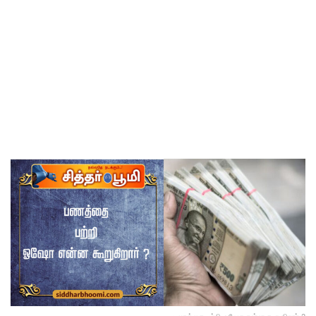
பணத்தை பற்றி ஓஷோ என்ன கூறுகிறார் ?