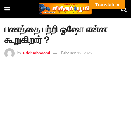
Translate »
பணத்தை பற்றி ஓஷோ என்ன
கூறுகிறார் ?
by
siddharbhoomi
February 12, 2025