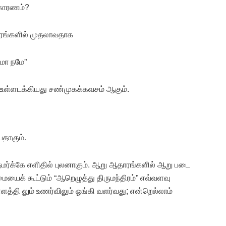
 காரணம்?
திரங்களில் முதலாவதாக
மோ நமே”
ை உள்ளடக்கியது சண்முகக்கவசம் ஆகும்.
தாகும்.
்தமர்க்கே எளிதில் புலனாகும். ஆறு ஆதாரங்களில் ஆறு படை
ைக் கூட்டும் “ஆறெழுத்து திருமந்திரம்” எவ்வளவு
த்தி லும் உணர்விலும் ஓங்கி வளர்வது; என்றெல்லாம்