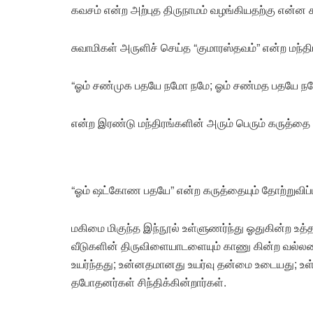
கவசம் என்ற அற்புத திருநாமம் வழங்கியதற்கு என்ன
சுவாமிகள் அருளிச் செய்த “குமாரஸ்தவம்” என்ற மந்
“ஓம் சண்முக பதயே நமோ நமே; ஓம் சண்மத பதயே ந
என்ற இரண்டு மந்திரங்களின் அரும் பெரும் கருத்த
“ஓம் ஷட்கோண பதயே” என்ற கருத்தையும் தோற்றுவிப்ப
மகிமை மிகுந்த இந்நூல் உள்ளுணர்ந்து ஓதுகின்ற உத
வீடுகளின் திருவிளையாடளையும் காணு கின்ற வல்லமைய
உயர்ந்தது; உன்னதமானது உயர்வு தன்மை உடையது; உள்ள
தபோதனர்கள் சிந்திக்கின்றார்கள்.