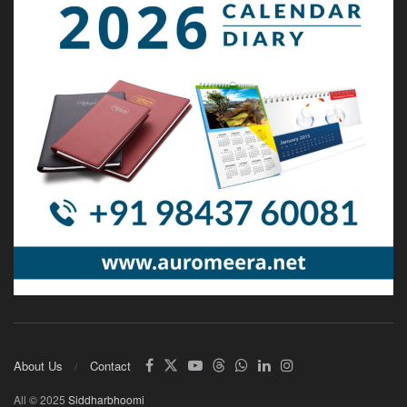
About Us
Contact
All © 2025
Siddharbhoomi