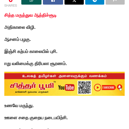
SHARES
சித்த மருத்துவ ஆத்திச்சூடி
அதிகாலை விழி.
ஆசனம் பழகு.
இஞ்சி கற்பம் காலையில் புசி.
ஈறு வலிமைக்கு திரிபலா சூரணம்.
உணவே மருந்து.
ஊளை சதை குறைய நடைபயிற்சி.