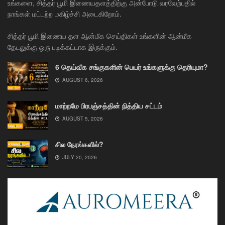
உங்களை, சித்தர் பூமி இணையதளத்திற்கு அன்போடு வரவேற்பதில்
நாங்கள் மட்டற்ற மகிழ்ச்சி அடைகிறோம்.
சித்தர் பூமி இணைய தள ஆன்மீக செய்திகள் உங்களின் ஆன்மீக
தேடலுக்கு ஒரு படிக்கட்டாக இருக்கும்.
6 தெய்வீக சங்குகளின் பெயர் உங்களுக்கு தெரியுமா?
AUGUST 6, 2026
மாற்றமே பிரபஞ்சத்தின் நித்திய சட்டம்
AUGUST 5, 2026
சில நேரங்களில்?
JULY 20, 2026