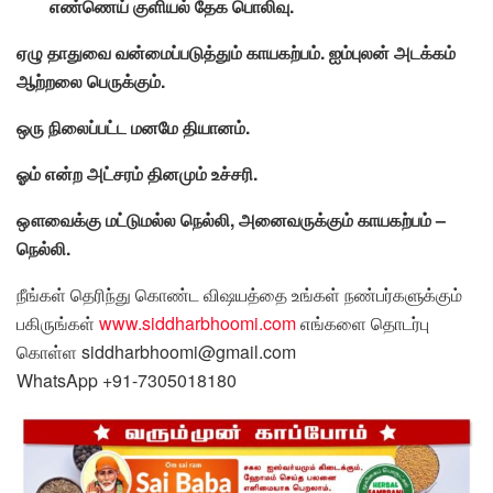
எண்ணெய் குளியல் தேக பொலிவு.
ஏழு தாதுவை வன்மைப்படுத்தும் காயகற்பம். ஐம்புலன் அடக்கம்
ஆற்றலை பெருக்கும்.
ஒரு நிலைப்பட்ட மனமே தியானம்.
ஓம் என்ற அட்சரம் தினமும் உச்சரி.
ஔவைக்கு மட்டுமல்ல நெல்லி, அனைவருக்கும் காயகற்பம் –
நெல்லி.
நீங்கள் தெரிந்து கொண்ட விஷயத்தை உங்கள் நண்பர்களுக்கும்
பகிருங்கள்
www.siddharbhoomi.com
எங்களை தொடர்பு
கொள்ள siddharbhoomi@gmail.com
WhatsApp +91-7305018180