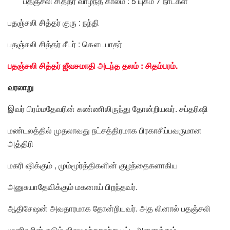
பதஞ்சலி சித்தர் வாழ்ந்த காலம் : 5 யுகம் 7 நாட்கள்
பதஞ்சலி சித்தர் குரு : நந்தி
பதஞ்சலி சித்தர் சீடர் : கௌடபாதர்
பதஞ்சலி சித்தர் ஜீவசமாதி அடந்த தலம் : சிதம்பரம்.
வரலாறு
இவர் பிரம்மதேவரின் கண்ணிலிருந்து தோன்றியவர். சப்தரிஷி
மண்டலத்தில் முதலாவது நட்சத்திரமாக பிரகாசிப்பவருமான
அத்திரி
மகரி ஷிக்கும் , மும்மூர்த்திகளின் குழந்தைகளாகிய
அனுசுயாதேவிக்கும் மகனாய் பிறந்தவர்.
ஆதிசேஷன் அவதாரமாக தோன்றியவர். அத லினால் பதஞ்சலி
முனிவரின் கடும் விஷமூச்சுகாற்று பட்ட அனைத்தும்