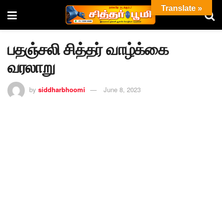
Translate »
பதஞ்சலி சித்தர் வாழ்க்கை
வரலாறு
by
siddharbhoomi
June 8, 2023