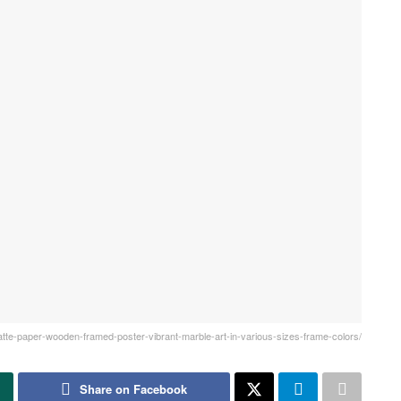
atte-paper-wooden-framed-poster-vibrant-marble-art-in-various-sizes-frame-colors/
Share on Facebook