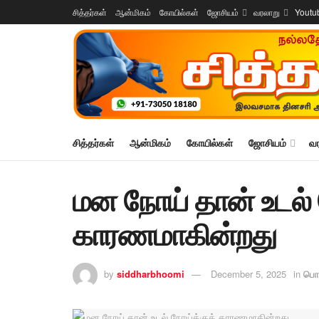
சித்தர்கள்
ஆன்மிகம்
கோயில்கள்
ஜோசியம்
வரலாறு
Youtu
சித்தர்கள்
ஆன்மிகம்
கோயில்கள்
ஜோசியம்
வ
மன நோய் தான் உடல் 
காரணமாகின்றது
by
siddharbhoomi
December 5, 2025
in
பொ