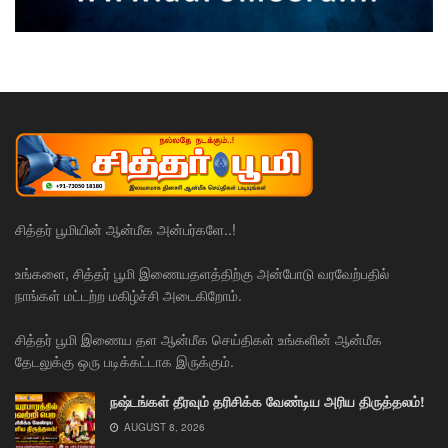
சித்தர் பூமியின் ஆன்மீக அன்பர்களே..!
உங்களை, சித்தர் பூமி இணையதளத்திற்கு அன்போடு வரவேற்பதில்
நாங்கள் மட்டற்ற மகிழ்ச்சி அடைகிறோம்.
சித்தர் பூமி இணைய தள ஆன்மீக செய்திகள் உங்களின் ஆன்மீக
தேடலுக்கு ஒரு படிக்கட்டாக இருக்கும்.
நஷ்டங்கள் தீரவும் தரிசிக்க வேண்டிய அரிய திருத்தலம்!
AUGUST 8, 2026