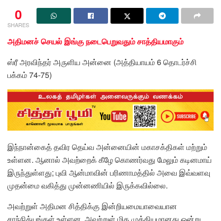
0
SHARES
அதிமனச் செயல் இங்கு நடைபெறுவதும் சாத்தியமாகும்
ஸ்ரீ அரவிந்தர் அருளிய அன்னை (அத்தியாயம் 6 தொடர்ச்சி
பக்கம் 74-75)
இந்நான்கைத் தவிர தெய்வ அன்னையின் மகாசக்திகள் மற்றும்
உள்ளன. ஆனால் அவற்றைக் கீழே கொணர்வது மேலும் கடினமாய்
இருந்துள்ளது; புவி ஆன்மாவின் பரிணாமத்தில் அவை இவ்வளவு
முதன்மை வகித்து முன்னணியில் இருக்கவில்லை.
அவற்றுள் அதிமன சித்திக்கு இன்றியமையாவையான
சாந்நித்யங்கள் உள்ளன. அவற்றுள் மிக முக்கியமானது ஒன்று.