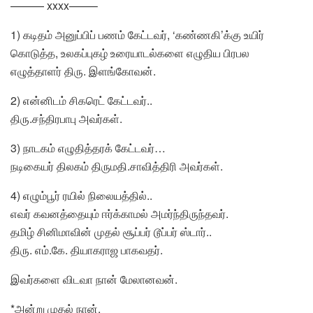
——— xxxx——–
1) கடிதம் அனுப்பிப் பணம் கேட்டவர், ‘கண்ணகி’க்கு உயிர்
கொடுத்த, உலகப்புகழ் உரையாடல்களை எழுதிய பிரபல
எழுத்தாளர் திரு. இளங்கோவன்.
2) என்னிடம் சிகரெட் கேட்டவர்..
திரு.சந்திரபாபு அவர்கள்.
3) நாடகம் எழுதித்தரக் கேட்டவர்…
நடிகையர் திலகம் திருமதி.சாவித்திரி அவர்கள்.
4) எழும்பூர் ரயில் நிலையத்தில்..
எவர் கவனத்தையும் ஈர்க்காமல் அமர்ந்திருந்தவர்.
தமிழ் சினிமாவின் முதல் சூப்பர் டூப்பர் ஸ்டார்..
திரு. எம்.கே. தியாகராஜ பாகவதர்.
இவர்களை விடவா நான் மேலானவன்.
*அன்று முதல் நான்,