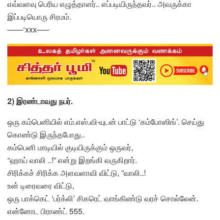
எவ்வளவு பெரிய எழுத்தாளர்.. எப்படியிருந்தவர்.. அவருக்கா
இப்படியொரு சிரமம்.
——‘xxx—–
2) இரண்டாவது நபர்.
ஒரு கம்பெனியில் எம்.எஸ்.வி-யுடன் பாட்டு ‘கம்போஸிங்’. செய்து
கொண்டு இருந்தபோது..
கம்பெனி மாடியில் குடியிருக்கும் ஒருவர்,
“ஹாய் வாலி ..!” என்று இறங்கி வருகிறார்.
சிரிக்கச் சிரிக்க அளவளாவி விட்டு, ”வாலி..!
உன் டிரைவரை விட்டு,
ஒரு பாக்கெட் ‘பர்க்லி’ சிகரெட் வாங்கிண்டு வரச் சொல்லேன்.
என்னோட பிராண்ட் 555.