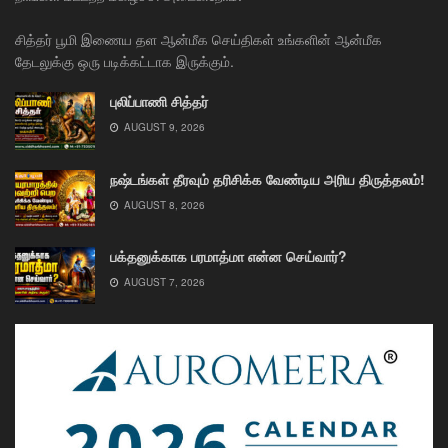
சித்தர் பூமி இணைய தள ஆன்மீக செய்திகள் உங்களின் ஆன்மீக
தேடலுக்கு ஒரு படிக்கட்டாக இருக்கும்.
புலிப்பாணி சித்தர்
AUGUST 9, 2026
நஷ்டங்கள் தீரவும் தரிசிக்க வேண்டிய அரிய திருத்தலம்!
AUGUST 8, 2026
பக்தனுக்காக பரமாத்மா என்ன செய்வார்?
AUGUST 7, 2026