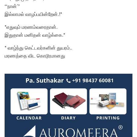
“‘நான்’”
இல்லாமல் வாழப்பயின்றேன்.!*
*எதுவும் மரணம்வரைதான்.
இதுதான் மனிதன் வாழ்க்கை.*
* வாழ்ந்து கெட்டவர்களின் துயரம்..
மரணத்தை விட கொடூரமானது