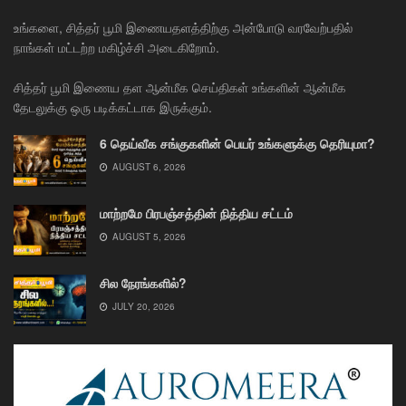
உங்களை, சித்தர் பூமி இணையதளத்திற்கு அன்போடு வரவேற்பதில்
நாங்கள் மட்டற்ற மகிழ்ச்சி அடைகிறோம்.
சித்தர் பூமி இணைய தள ஆன்மீக செய்திகள் உங்களின் ஆன்மீக
தேடலுக்கு ஒரு படிக்கட்டாக இருக்கும்.
6 தெய்வீக சங்குகளின் பெயர் உங்களுக்கு தெரியுமா?
AUGUST 6, 2026
மாற்றமே பிரபஞ்சத்தின் நித்திய சட்டம்
AUGUST 5, 2026
சில நேரங்களில்?
JULY 20, 2026