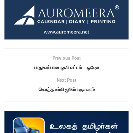
Previous Post
பாதுகாப்பான ஒளி வட்டம் – ஓஷோ
Next Post
கொத்தமல்லி ஜூஸ் பருகலாம்