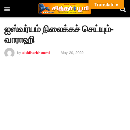
Translate »
ஐஸ்வர்யம் நிலைக்கச் செய்யும்-
வாராஹி
by
siddharbhoomi
May 20, 2022